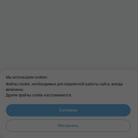
Мы используем cookies
Файлы cookie, необходимые для корректной работы сайта, всегда
включены.
Другие файлы cookie настраиваются.
Анастасия Мошкина
Согласен
Опыт: 12 лет
Детский психолог, нейропсихолог
Настроить
Выпускница Московского гуманитарного