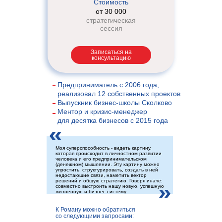
Стоимость
от 30 000
стратегическая
сессия
Записаться на
консультацию
Предприниматель с 2006 года,
реализовал 12 собственных проектов
Выпускник бизнес-школы Сколково
Ментор и кризис-менеджер
для
десятка бизнесов с
2015
года
Моя суперспособность - видеть картину,
которая происходит в
личностном развитии
человека и его предпринимательском
(денежном) мышлении. Эту
картину можно
упростить, структурировать, создать в
ней
недостающие связи, наметить вектор
решений и
общую стратегию. Говоря иначе:
совместно выстроить нашу новую, успешную
жизненную и бизнес-систему.
К Роману можно обратиться
со
следующими запросами: