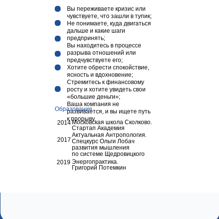
Вы переживаете кризис или
чувствуете, что
зашли в тупик;
Не понимаете, куда двигаться
дальше и
какие
шаги
предпринять;
Вы находитесь в процессе
разрыва отношений или
предчувствуете его;
Хотите обрести спокойствие,
ясность и
вдохновение;
Стремитесь к финансовому
росту и
хотите увидеть свои
«большие
деньги»;
Ваша компания не
Образование
развивается, и
вы
ищете путь
к прорыву.
Московская школа Сколково.
2014
Стартап Академия
Актуальная Антропология.
2017
Спецкурс Ольги Лобач
развития мышления
по
системе Щедровицкого
Энергопрактика.
2019
Григорий Потемкин