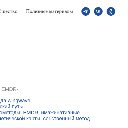
бщество
Полезные материалы
, EMDR-
да wingwave
ский путь»
рометоды, ЕМDR, имажинативные
нетической карты, собственный метод