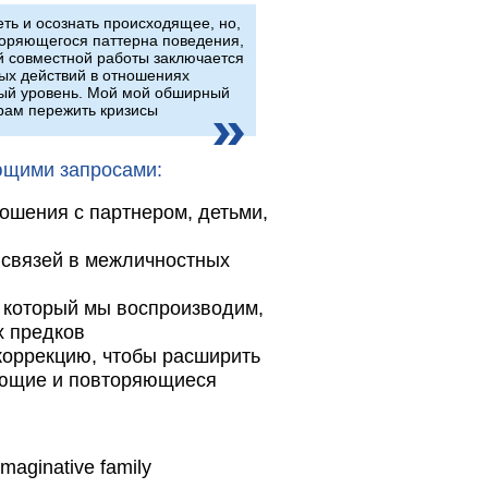
ть и осознать происходящее, но,
торяющегося паттерна поведения,
й совместной работы заключается
ных действий в отношениях
вый уровень. Мой мой обширный
рам пережить кризисы
ющими запросами:
ошения с партнером, детьми,
связей в межличностных
, который мы воспроизводим,
х предков
оррекцию, чтобы расширить
ающие и повторяющиеся
ginative family