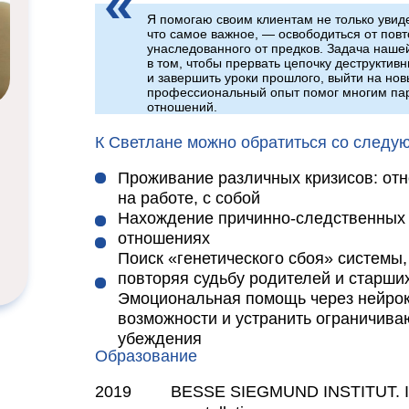
Я помогаю своим клиентам не только увиде
что самое важное, — освободиться от пов
унаследованного от предков. Задача наше
в том, чтобы прервать цепочку деструктив
и завершить уроки прошлого, выйти на но
профессиональный опыт помог многим па
отношений.
К Светлане можно обратиться со следу
Проживание различных кризисов: отн
на работе, с собой
Нахождение причинно-следственных 
отношениях
Поиск «генетического сбоя» системы
повторяя судьбу родителей и старши
Эмоциональная помощь через нейрок
возможности и устранить ограничив
убеждения
Образование
2019
BESSE SIEGMUND INSTITUT. Ima