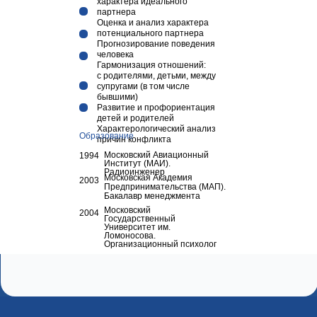
характера идеального
партнера
Оценка и анализ характера
потенциального партнера
Прогнозирование поведения
человека
Гармонизация отношений:
с родителями, детьми, между
супругами (в том числе
бывшими)
Развитие и профориентация
детей и родителей
Характерологический анализ
Образование
причин конфликта
Московский Авиационный
1994
Институт (МАИ).
Радиоинженер
Московская Академия
2003
Предпринимательства (МАП).
Бакалавр менеджмента
Московский
2004
Государственный
Университет им.
Ломоносова.
Организационный психолог