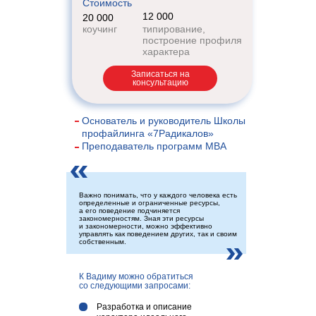
Стоимость
12 000
20 000
коучинг
типирование,
построение профиля
характера
Записаться на
консультацию
Основатель и руководитель Школы
профайлинга «7Радикалов»
Преподаватель программ MBA
Важно понимать, что у каждого человека есть
определенные и ограниченные ресурсы,
а его поведение подчиняется
закономерностям. Зная эти ресурсы
и закономерности, можно эффективно
управлять как поведением других, так и своим
собственным.
К Вадиму можно обратиться
со
следующими запросами:
Разработка и описание