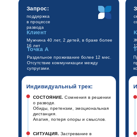
Запрос:
З
поддержка
с
в процессе
с
развода
Клиент
К
Мужчина 40 лет, 2 детей, в браке более
Ж
16 лет
1
Точка А
Т
Раздельное проживание более 12 мес.
П
Отсутствие коммуникации между
п
супругами.
к
Индивидуальный трек:
И
СОСТОЯНИЕ.
Сомнения в решении
о разводе.
Обиды, претензии, эмоциональная
дистанция.
Апатия, потеря опоры и смыслов.
СИТУАЦИЯ.
Застревание в