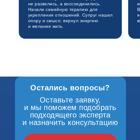
не развелись, а воссоединились.
к
Начали семейную терапию для
В
укрепления отношений. Супруг нашел
и
опору и смысл, вернул энергию
в
и желание жить.
Остались вопросы?
Оставьте заявку,
и мы поможем подобрать
подходящего эксперта
и назначить консультацию