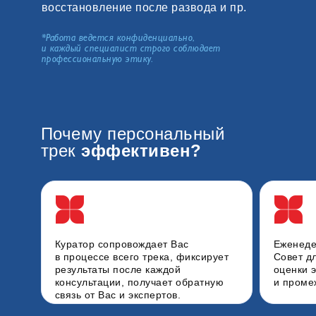
восстановление после развода и пр.
*Работа ведется конфиденциально,
и каждый специалист строго соблюдает
профессиональную этику.
Почему персональный
трек
эффективен?
Куратор
сопровождает Вас
Еженеде
в процессе всего трека,
фиксирует
Совет
д
результаты
после каждой
оценки 
консультации,
получает обратную
и проме
связь
от Вас и экспертов.