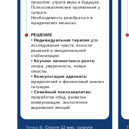
прошлом, утрата веры в будущее.
Психосоматические проявления у
супруги.
Необходимость разобраться в
юридических нюансах.
РЕШЕНИЕ
•
Индивидуальная терапия
для
исследования чувств, ясности
решений и эмоциональной
стабилизации.
•
Коучинг личностного роста:
опора, уверенность, новые
смыслы.
•
Консультации адвоката:
юридический и финансовый анализ
ситуации.
•
Семейный психоаналитик:
проработка обид, развитие
коммуникации, экологичное
выражение эмоций.
Точка Б:
Спустя 12 мес. супруги
Т