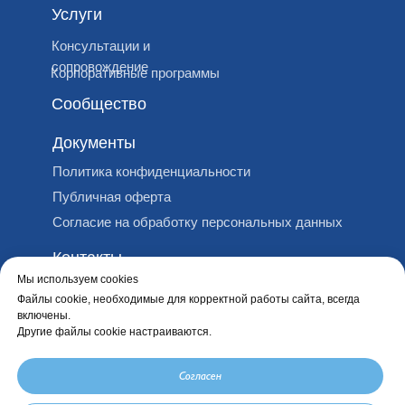
Услуги
Консультации и
сопровождение
Корпоративные программы
Сообщество
Документы
Политика конфиденциальности
Публичная оферта
Согласие на обработку персональных данных
Контакты
Мы используем cookies
ИП Степанова Наталья
Файлы cookie, необходимые для корректной работы сайта, всегда
Леонидовна
включены.
ИНН 500513731610
Другие файлы cookie настраиваются.
ОГРНИП 324508100480363
project.happiness2024@gmail.com
Согласен
Соц. сети