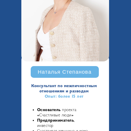
Наталья Степанова
Консультант по межличностным
отношениям и разводам
Опыт: более 15 лет
Основатель
проекта
«
Счастливые люди
»
Предприниматель
,
инвестор
Счастливая женщина и мама