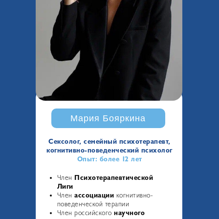
Мария Бояркина
Сексолог, семейный психотерапевт,
когнитивно-поведенческий психолог
Опыт: более 12 лет
Член
Психотерапевтической
Лиги
Член
ассоциации
когнитивно-
поведенческой терапии
Член российского
научного