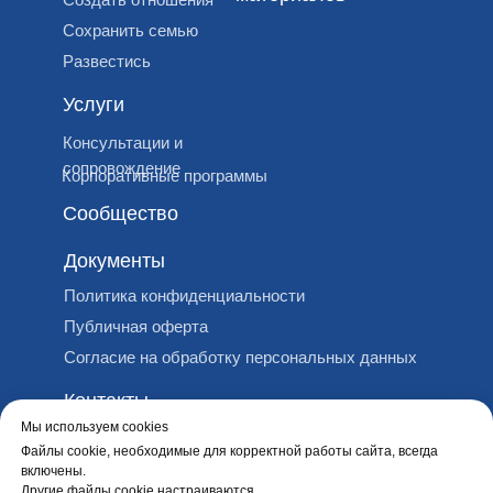
Сохранить семью
Развестись
Услуги
Консультации и
сопровождение
Корпоративные программы
Сообщество
Документы
Политика конфиденциальности
Публичная оферта
Согласие на обработку персональных данных
Контакты
Мы используем cookies
ИП Степанова Наталья
Файлы cookie, необходимые для корректной работы сайта, всегда
Леонидовна
включены.
ИНН 500513731610
Другие файлы cookie настраиваются.