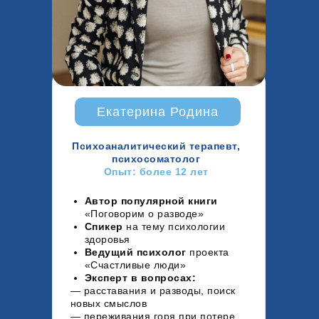
Екатерина Родина
Психоаналитический терапевт,
психосоматолог
Опыт: более 12 лет
Автор популярной книги
«Поговорим о разводе»
Спикер
на тему психологии
здоровья
Ведущий психолог
проекта
«Счастливые люди»
Эксперт в вопросах:
—
расставания и разводы, поиск
новых смыслов
— переживания горя при потере