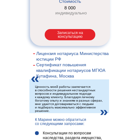
Стоимость
8 000
индивидуально
Записаться на
консультацию
Лицензия нотариуса Министерства
юстиции РФ
Сертификат повышения
квалификации нотариусов МГЮА
Кутафина, Москва
Ценность моей работы заключается
в способности решения нестандартных
вопросов и индивидуальном подходе
к каждому клиенту. Благодаря личному
богатому опыту и знаниям в разных сферах,
мне удается договариваться с людьми
и подбирать максимально эффективное
решение.
К Марине можно обратиться
со
следующими запросами:
Консультации по вопросам
наследства, раздела имущества,